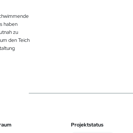
 schwimmende
us haben
utnah zu
 um den Teich
taltung
traum
Projektstatus