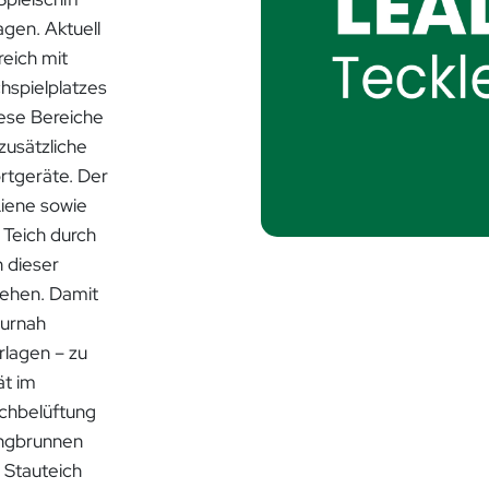
agen. Aktuell
reich mit
hspielplatzes
iese Bereiche
zusätzliche
rtgeräte. Der
Liene sowie
 Teich durch
 dieser
tehen. Damit
turnah
rlagen – zu
ät im
eichbelüftung
ringbrunnen
 Stauteich