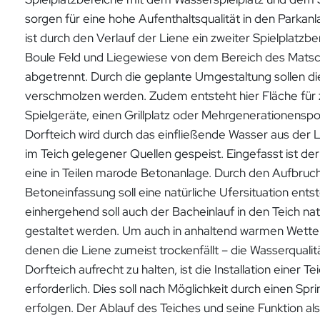
sorgen für eine hohe Aufenthaltsqualität in den Parkanl
ist durch den Verlauf der Liene ein zweiter Spielplatzbe
Boule Feld und Liegewiese von dem Bereich des Matsc
abgetrennt. Durch die geplante Umgestaltung sollen d
verschmolzen werden. Zudem entsteht hier Fläche für 
Spielgeräte, einen Grillplatz oder Mehrgenerationenspo
Dorfteich wird durch das einfließende Wasser aus der 
im Teich gelegener Quellen gespeist. Eingefasst ist der
eine in Teilen marode Betonanlage. Durch den Aufbruch
Betoneinfassung soll eine natürliche Ufersituation ents
einhergehend soll auch der Bacheinlauf in den Teich na
gestaltet werden. Um auch in anhaltend warmen Wette
denen die Liene zumeist trockenfällt – die Wasserqualit
Dorfteich aufrecht zu halten, ist die Installation einer T
erforderlich. Dies soll nach Möglichkeit durch einen Sp
erfolgen. Der Ablauf des Teiches und seine Funktion als