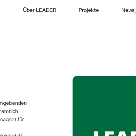
Über LEADER
Projekte
News 
n umgebenden
namtlich
rmagnet für
pielschiff