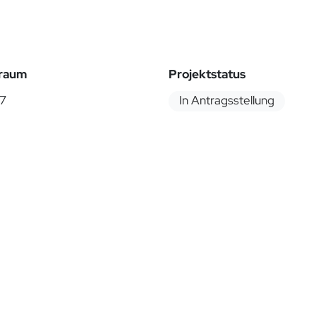
traum
Projektstatus
27
In Antragsstellung