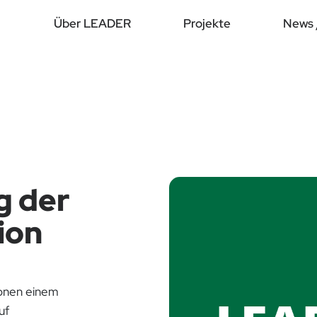
Über LEADER
Projekte
News 
g der
ion
ionen einem
uf