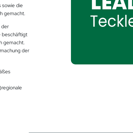
 sowie die
ch gemacht.
 der
 beschäftigt
ch gemacht.
ntmachung der
mäßes
)regionale