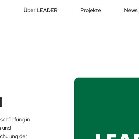
Über LEADER
Projekte
News 
d
tschöpfung in
n und
Schulung der