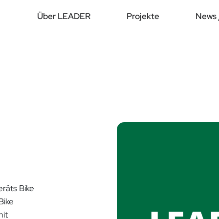
Über LEADER
Projekte
News 
räts Bike
Bike
mit