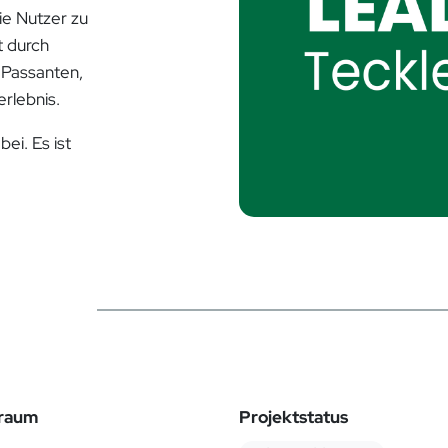
e Nutzer zu
t durch
 Passanten,
rlebnis.
ei. Es ist
traum
Projektstatus